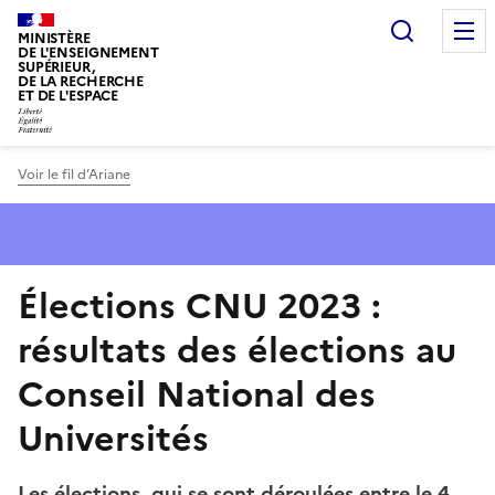
Panneau de gestion des cookies
Recherc
MINISTÈRE
DE L'ENSEIGNEMENT
SUPÉRIEUR,
DE LA RECHERCHE
ET DE L'ESPACE
Voir le fil d’Ariane
Élections CNU 2023 :
résultats des élections au
Conseil National des
Universités
Les élections, qui se sont déroulées entre le 4