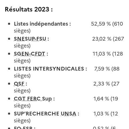
Résultats 2023 :
Listes indépendantes :
52,59 % (610
sièges)
SNESUP-FSU
:
23,02 % (267
sièges)
SGEN-CFDT
:
11,03 % (128
sièges)
LISTES INTERSYNDICALES :
7,59 % (88
sièges)
QSF
:
2,33 % (27
sièges)
CGT FERC Sup
:
1,64 % (19
sièges)
SUP’RECHERCHE
UNSA
:
1,03 % (12
sièges)
FO-ESR
:
0,52 % (6