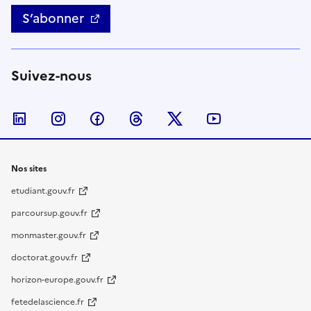
S’abonner
Suivez-nous
Nous suivre sur LinkedIn
Nous suivre sur Instagram
Nous suivre sur Facebook
Nous suivre sur Threads
Nous suivre sur Twitter
Nous suivre su
Nos sites
etudiant.gouv.fr
parcoursup.gouv.fr
monmaster.gouv.fr
doctorat.gouv.fr
horizon-europe.gouv.fr
fetedelascience.fr