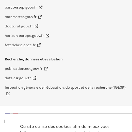
parcoursup.gouv.fr
monmaster.gouv.fr
doctorat.gouv.fr
horizon-europe.gouv.fr
fetedelascience.fr
Recherche, données et évaluation
publication.esr.gouv.fr
data.esr.gouv.fr
Inspection générale de l'éducation, du sport et de la recherche (IGÉSR)
MINISTÈRE
DE L'ENSEIGNEMENT
Ce site utilise des cookies afin de mieux vous
SUPÉRIEUR,