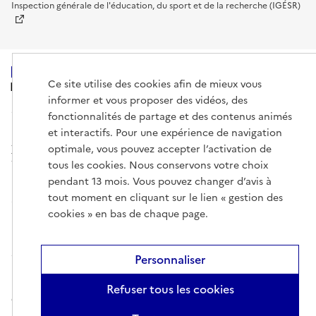
Inspection générale de l'éducation, du sport et de la recherche (IGÉSR)
Ce site utilise des cookies afin de mieux vous
MINISTÈRE
DE L'ENSEIGNEMENT
informer et vous proposer des vidéos, des
SUPÉRIEUR,
fonctionnalités de partage et des contenus animés
DE LA RECHERCHE
ET DE L'ESPACE
et interactifs. Pour une expérience de navigation
optimale, vous pouvez accepter l’activation de
tous les cookies. Nous conservons votre choix
pendant 13 mois. Vous pouvez changer d’avis à
tout moment en cliquant sur le lien « gestion des
info.gouv.fr
service-public.gouv.fr
cookies » en bas de chaque page.
legifrance.gouv.fr
data.gouv.fr
Personnaliser
Mentions légales
Gestion des cookies
Données personnelles
Plan
Refuser tous les cookies
du site
Accessibilité : non conforme
Nous contacter