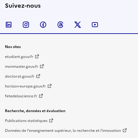
Suivez-nous
Nous suivre sur LinkedIn
Nous suivre sur Instagram
Nous suivre sur Facebook
Nous suivre sur Threads
Nous suivre sur Twitter
Nous suivre su
Nos sites
etudiant.gouv.fr
monmaster.gouv.fr
doctorat.gouv.fr
horizon-europe.gouv.fr
fetedelascience.fr
Recherche, données et évaluation
Publications statistiques
Données de l'enseignement supérieur, la recherche et l'innovation