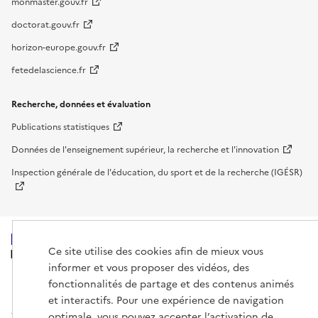
monmaster.gouv.fr
doctorat.gouv.fr
horizon-europe.gouv.fr
fetedelascience.fr
Recherche, données et évaluation
Publications statistiques
Données de l'enseignement supérieur, la recherche et l'innovation
Inspection générale de l'éducation, du sport et de la recherche (IGÉSR)
Ce site utilise des cookies afin de mieux vous
MINISTÈRE
DE L'ENSEIGNEMENT
informer et vous proposer des vidéos, des
SUPÉRIEUR,
fonctionnalités de partage et des contenus animés
DE LA RECHERCHE
ET DE L'ESPACE
et interactifs. Pour une expérience de navigation
optimale, vous pouvez accepter l’activation de