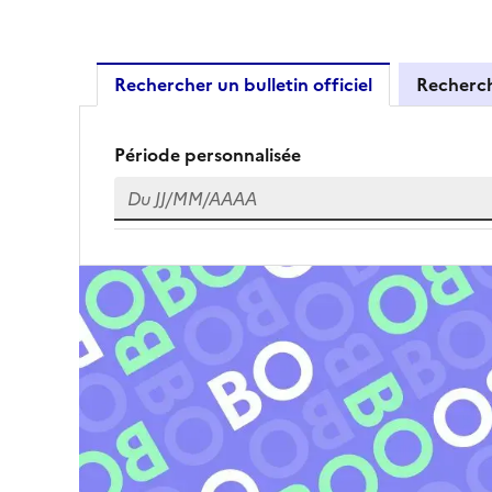
Rechercher un bulletin officiel
Recherch
Résultats de recherche
Période personnalisée
Du
Du JJ/MM/AAAA
Fichier