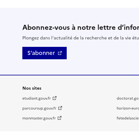
Abonnez-vous à notre lettre d’info
Plongez dans l'actualité de la recherche et de la vie ét
S’abonner
Nos sites
etudiant.gouv.fr
doctorat.gou
parcoursup.gouv.fr
horizon-eur
monmaster.gouv.fr
fetedelascie