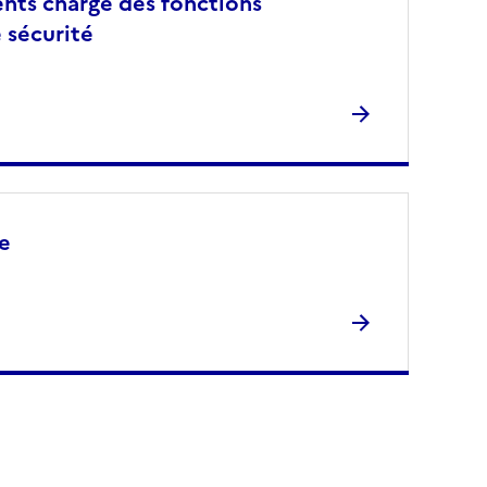
nts chargé des fonctions
 sécurité
le