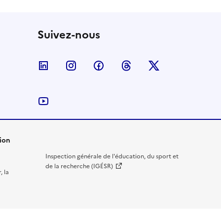
Suivez-nous
Nous suivre sur LinkedIn
Nous suivre sur Instagram
Nous suivre sur Facebook
Nous suivre sur Threa
Nous suivre sur
Nous suivre sur YouTube
ion
Inspection générale de l'éducation, du sport et
de la recherche (IGÉSR)
, la