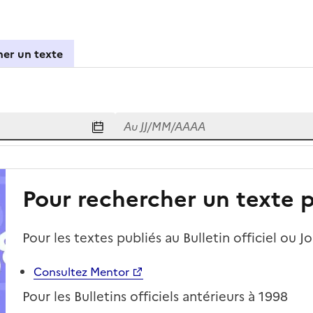
er un texte
 d'un bulletin officiel
Au
Au JJ/MM/AAAA
Pour rechercher un texte pa
Pour les textes publiés au Bulletin officiel ou 
Consultez Mentor
Pour les Bulletins officiels antérieurs à 1998