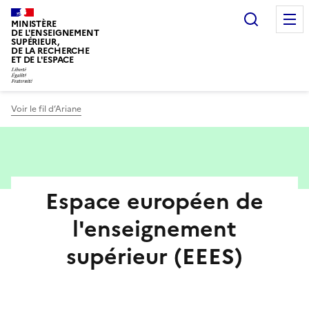
Panneau de gestion des cookies
Recherc
MINISTÈRE
DE L'ENSEIGNEMENT
SUPÉRIEUR,
DE LA RECHERCHE
ET DE L'ESPACE
Voir le fil d’Ariane
Espace européen de
l'enseignement
supérieur (EEES)