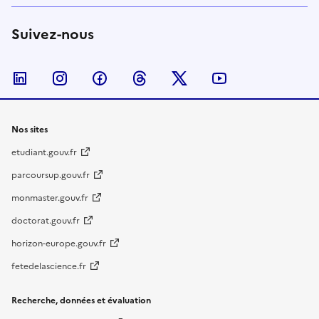
Suivez-nous
Nous suivre sur LinkedIn
Nous suivre sur Instagram
Nous suivre sur Facebook
Nous suivre sur Threads
Nous suivre sur Twitter
Nous suivre su
Nos sites
etudiant.gouv.fr
parcoursup.gouv.fr
monmaster.gouv.fr
doctorat.gouv.fr
horizon-europe.gouv.fr
fetedelascience.fr
Recherche, données et évaluation