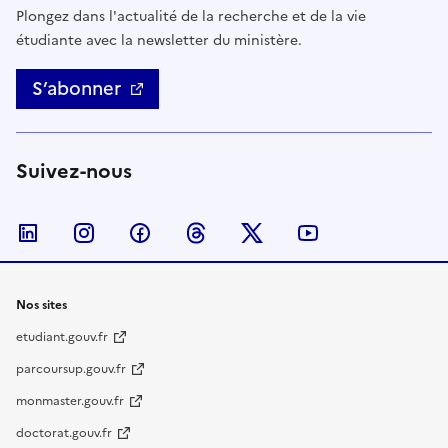
Plongez dans l'actualité de la recherche et de la vie
étudiante avec la newsletter du ministère.
S’abonner
Suivez-nous
Nous suivre sur LinkedIn
Nous suivre sur Instagram
Nous suivre sur Facebook
Nous suivre sur Threads
Nous suivre sur Twitter
Nous suivre su
Nos sites
etudiant.gouv.fr
parcoursup.gouv.fr
monmaster.gouv.fr
doctorat.gouv.fr