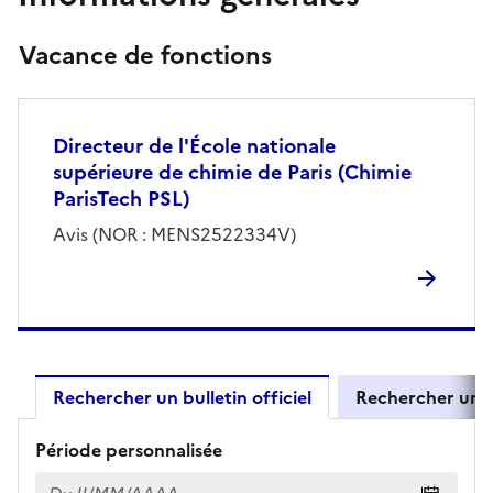
Vacance de fonctions
Directeur de l'École nationale
supérieure de chimie de Paris (Chimie
ParisTech PSL)
Avis (NOR : MENS2522334V)
Rechercher un bulletin officiel
Rechercher un 
Résultats de recherche d'un bul
Période personnalisée
Du