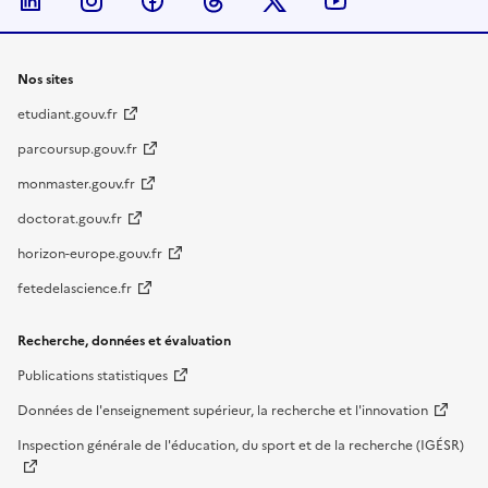
Nous suivre sur LinkedIn
Nous suivre sur Instagram
Nous suivre sur Facebook
Nous suivre sur Threads
Nous suivre sur Twitter
Nous suivre su
Nos sites
etudiant.gouv.fr
parcoursup.gouv.fr
monmaster.gouv.fr
doctorat.gouv.fr
horizon-europe.gouv.fr
fetedelascience.fr
Recherche, données et évaluation
Publications statistiques
Données de l'enseignement supérieur, la recherche et l'innovation
Inspection générale de l'éducation, du sport et de la recherche (IGÉSR)