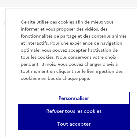
Ce site utilise des cookies afin de mieux vous
MINISTÈRE
DE L'ENSEIGNEMENT
informer et vous proposer des vidéos, des
SUPÉRIEUR,
fonctionnalités de partage et des contenus animés
DE LA RECHERCHE
ET DE L'ESPACE
et interactifs. Pour une expérience de navigation
optimale, vous pouvez accepter l’activation de
tous les cookies. Nous conservons votre choix
pendant 13 mois. Vous pouvez changer d’avis à
tout moment en cliquant sur le lien « gestion des
info.gouv.fr
service-public.gouv.fr
cookies » en bas de chaque page.
legifrance.gouv.fr
data.gouv.fr
Personnaliser
Mentions légales
Gestion des cookies
Données personnelles
Plan
Refuser tous les cookies
du site
Accessibilité : non conforme
Nous contacter
Tout accepter
Paramètres d'affichage
Sauf mention explicite de propriété intellectuelle détenue par des tiers,