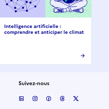
Intelligence artificielle :
comprendre et anticiper le climat
Suivez-nous
Nous suivre sur LinkedIn
Nous suivre sur Instagram
Nous suivre sur Facebook
Nous suivre sur Threa
Nous suivre sur