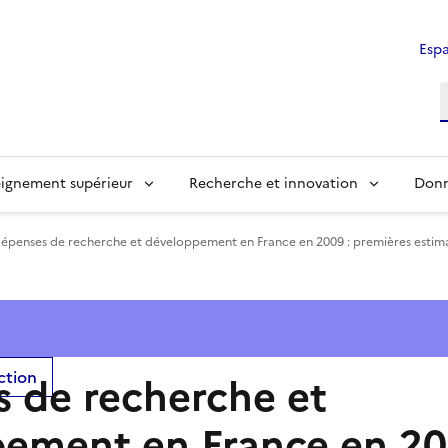
Espa
ignement supérieur
Recherche et innovation
Donn
épenses de recherche et développement en France en 2009 : premières estim
ection
 de recherche et
ement en France en 20