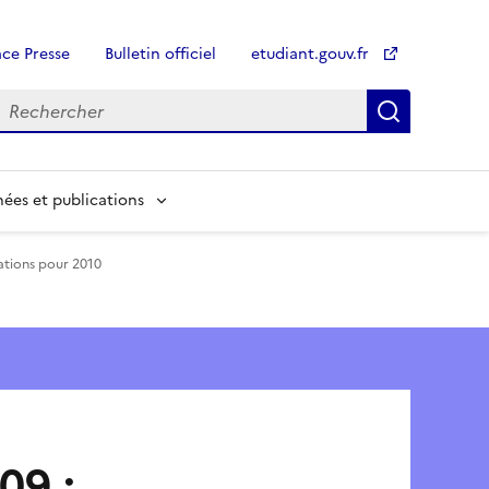
ce Presse
Bulletin officiel
etudiant.gouv.fr
Recherch
Recherch
ées et publications
ations pour 2010
09 :