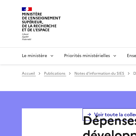
Panneau de gestion des cookies
MINISTÈRE
DE L'ENSEIGNEMENT
SUPÉRIEUR,
DE LA RECHERCHE
ET DE L'ESPACE
Le ministère
Priorités ministérielles
Ense
Accueil
Publications
Notes d'information du SIES
D
Voir toute la coll
Dépenses
développ