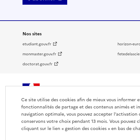
Nos sites
etudiant.gouv.fr
horizon-eur
monmaster.gouv.fr
fetedelascie
doctorat.gouv.fr
MINISTÈRE
Ce site utilise des cookies afin de mieux vous informer 
DE L'ENSEIGNEMENT
SUPÉRIEUR,
fonctionnalités de partage et des contenus animés et in
DE LA RECHERCHE
navigation optimale, vous pouvez accepter l’activation 
ET DE L'ESPACE
conservons votre choix pendant 13 mois. Vous pouvez c
cliquant sur le lien « gestion des cookies » en bas de c