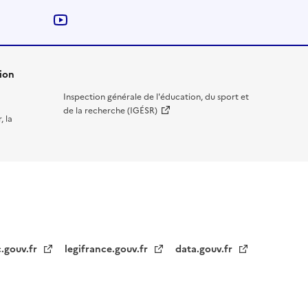
Nous suivre sur YouTube
ion
Inspection générale de l'éducation, du sport et
de la recherche (IGÉSR)
, la
c.gouv.fr
legifrance.gouv.fr
data.gouv.fr