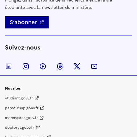
Plongez dans l'actualité de la recherche et de la vie
étudiante avec la newsletter du ministère.
S’abonner
Suivez-nous
Nous suivre sur LinkedIn
Nous suivre sur Instagram
Nous suivre sur Facebook
Nous suivre sur Threads
Nous suivre sur Twitter
Nous suivre su
Nos sites
etudiant.gouv.fr
parcoursup.gouv.fr
monmaster.gouv.fr
doctorat.gouv.fr