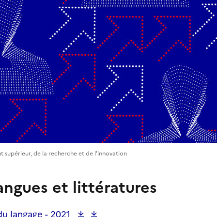
t supérieur, de la recherche et de l'innovation
angues et littératures
du langage -
2021