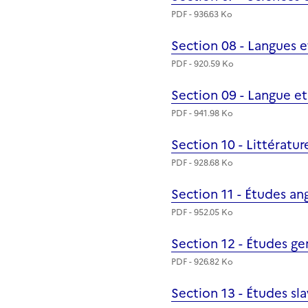
PDF - 936.63 Ko
Section 08 - Langues e
Fichier
PDF - 920.59 Ko
Section 09 - Langue et 
Fichier
PDF - 941.98 Ko
Section 10 - Littératu
Fichier
PDF - 928.68 Ko
Section 11 - Études a
Fichier
PDF - 952.05 Ko
Section 12 - Études g
Fichier
PDF - 926.82 Ko
Section 13 - Études sla
Fichier