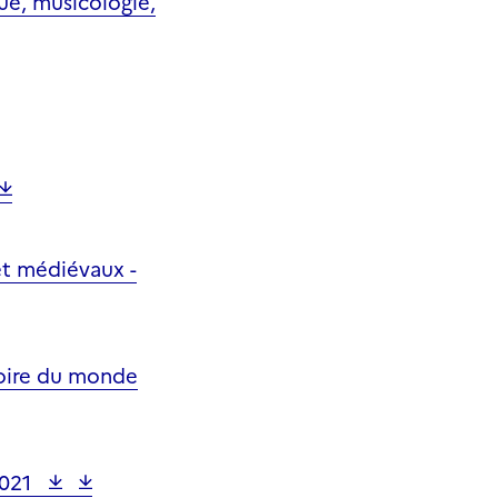
ue, musicologie,
 et médiévaux -
stoire du monde
021