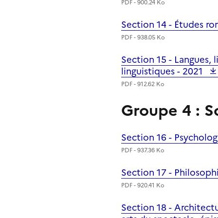
PDF - 900.24 Ko
Section 14 - Études r
Fichier
PDF - 938.05 Ko
Section 15 - Langues, li
Fichier
linguistiques -
2021
PDF - 912.62 Ko
Groupe 4 : 
Section 16 - Psycholo
Fichier
PDF - 937.36 Ko
Section 17 - Philosoph
Fichier
PDF - 920.41 Ko
Section 18 - Architectu
Fichier