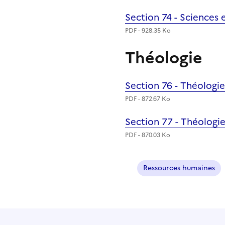
Section 74 - Sciences 
Fichier
PDF - 928.35 Ko
Théologie
Section 76 - Théologie
Fichier
PDF - 872.67 Ko
Section 77 - Théologi
Fichier
PDF - 870.03 Ko
Ressources humaines