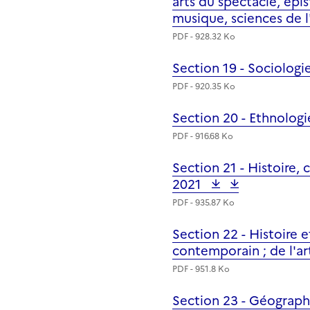
arts du spectacle, épi
musique, sciences de l
PDF - 928.32 Ko
Section 19 - Sociolog
Fichier
PDF - 920.35 Ko
Section 20 - Ethnologi
Fichier
PDF - 916.68 Ko
Section 21 - Histoire, 
Fichier
2021
PDF - 935.87 Ko
Section 22 - Histoire 
Fichier
contemporain ; de l'ar
PDF - 951.8 Ko
Section 23 - Géograph
Fichier