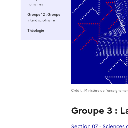
humaines
Groupe 12 : Groupe
interdisciplinaire
Théologie
Crédit : Ministère de l'enseignemen
Groupe 3 : L
Section 07 - Sciences 
Fichier