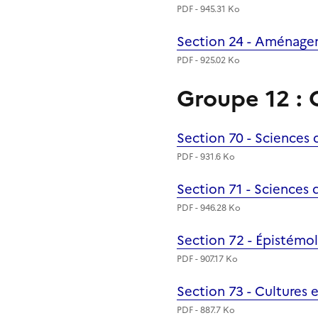
PDF - 945.31 Ko
Section 24 - Aménagem
Fichier
PDF - 925.02 Ko
Groupe 12 : 
Section 70 - Sciences 
Fichier
PDF - 931.6 Ko
Section 71 - Sciences 
Fichier
PDF - 946.28 Ko
Section 72 - Épistémol
Fichier
PDF - 907.17 Ko
Section 73 - Cultures e
Fichier
PDF - 887.7 Ko