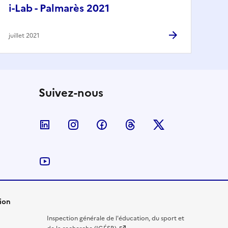
i-Lab - Palmarès 2021
juillet 2021
Suivez-nous
Nous suivre sur LinkedIn
Nous suivre sur Instagram
Nous suivre sur Facebook
Nous suivre sur Threa
Nous suivre sur
Nous suivre sur YouTube
ion
Inspection générale de l'éducation, du sport et