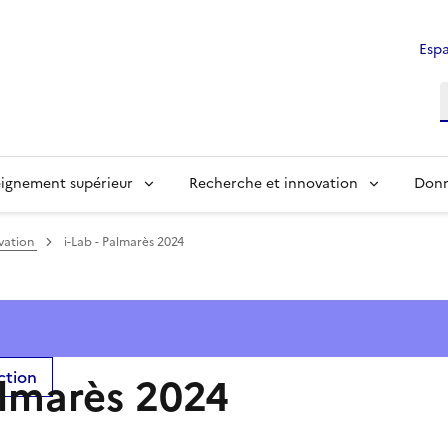
Espa
ignement supérieur
Recherche et innovation
Donn
ovation
i-Lab - Palmarès 2024
ection
almarès 2024