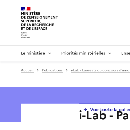
Panneau de gestion des cookies
MINISTÈRE
DE L'ENSEIGNEMENT
SUPÉRIEUR,
DE LA RECHERCHE
ET DE L'ESPACE
Le ministère
Priorités ministérielles
Ense
Accueil
Publications
i-Lab - Lauréats du concours d'inn
Voir toute la coll
i-Lab - P