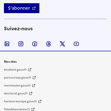
S’abonner
Suivez-nous
Nous suivre sur LinkedIn
Nous suivre sur Instagram
Nous suivre sur Facebook
Nous suivre sur Threads
Nous suivre sur Twitter
Nous suivre su
Nos sites
etudiant.gouv.fr
parcoursup.gouv.fr
monmaster.gouv.fr
doctorat.gouv.fr
horizon-europe.gouv.fr
fetedelascience.fr