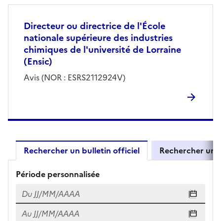
Directeur ou directrice de l'École
nationale supérieure des industries
chimiques de l'université de Lorraine
(Ensic)
Avis (NOR : ESRS2112924V)
Rechercher un bulletin officiel
Rechercher un 
Résultats de recherche d'un bul
Période personnalisée
Du
Du JJ/MM/AAAA
Au
Au JJ/MM/AAAA