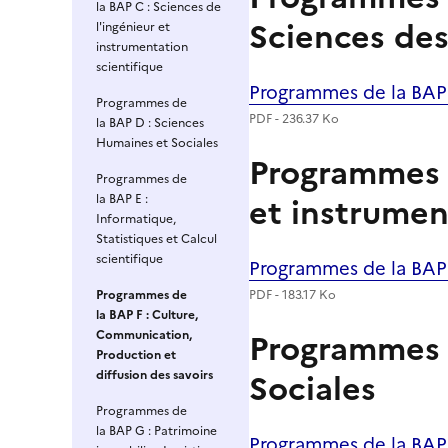
la BAP C : Sciences de
Sciences de
l'ingénieur et
instrumentation
scientifique
Programmes de la BAP 
Fichier
Programmes de
PDF - 236.37 Ko
la BAP D : Sciences
Humaines et Sociales
Programmes d
Programmes de
et instrumen
la BAP E :
Informatique,
Statistiques et Calcul
scientifique
Programmes de la BAP 
Fichier
Programmes de
PDF - 183.17 Ko
la BAP F : Culture,
Programmes 
Communication,
Production et
Sociales
diffusion des savoirs
Programmes de
la BAP G : Patrimoine
Programmes de la BAP
Fichier