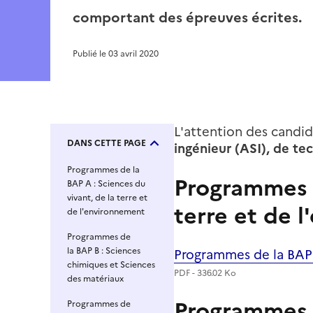
comportant des épreuves écrites.
Publié le
03 avril 2020
L'attention des candida
DANS CETTE PAGE
ingénieur (ASI), de te
Programmes de la
Programmes d
BAP A : Sciences du
vivant, de la terre et
terre et de 
de l'environnement
Programmes de
la BAP B : Sciences
Programmes de la BAP A
Fichier
chimiques et Sciences
PDF - 336.02 Ko
des matériaux
Programmes d
Programmes de