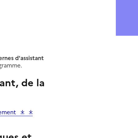
ernes d'assistant
gramme.
ant, de la
nement
ques et