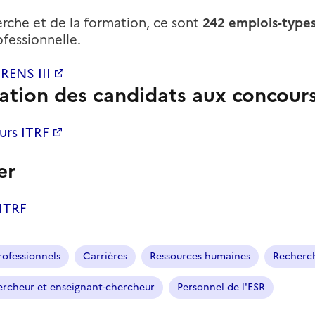
erche et de la formation
, ce sont
242 emplois-type
ofessionnelle.
RENS III
ation des candidats aux concour
urs ITRF
er
 ITRF
ofessionnels
Carrières
Ressources humaines
Recherch
rcheur et enseignant-chercheur
Personnel de l'ESR