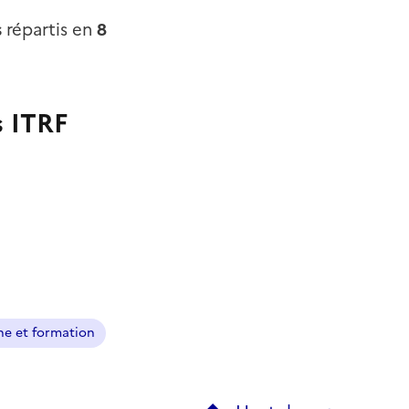
s
répartis en
8
s ITRF
e et formation