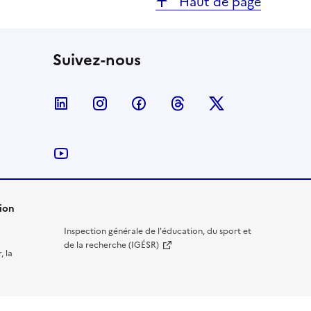
Haut de page
Suivez-nous
Nous suivre sur LinkedIn
Nous suivre sur Instagram
Nous suivre sur Facebook
Nous suivre sur Threa
Nous suivre sur
Nous suivre sur YouTube
ion
Inspection générale de l'éducation, du sport et
de la recherche (IGÉSR)
, la