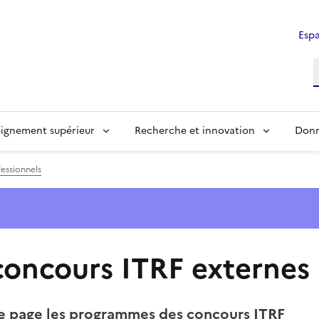
Espa
ignement supérieur
Recherche et innovation
Donn
essionnels
oncours ITRF externes
te page les programmes des concours ITRF