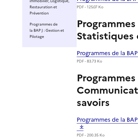
immobilier, Logistique,
Restauration et
PDF - 125.07 Ko
Prévention
Programmes d
Programmes de
la BAP J : Gestion et
Statistiques 
Pilotage
Programmes de la BAP E
Fichier
PDF - 83.73 Ko
Programmes d
Communicatio
savoirs
Programmes de la BAP 
Fichier
PDF - 200.35 Ko