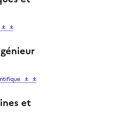
ngénieur
entifique
ines et