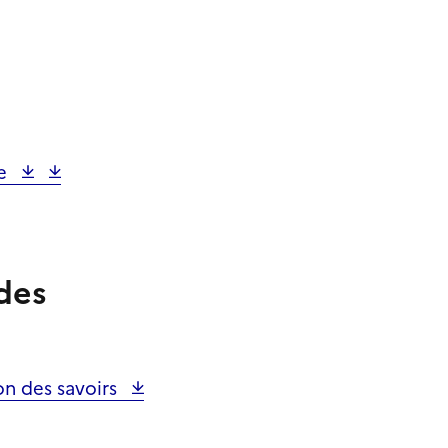
ue
des
ion des
savoirs