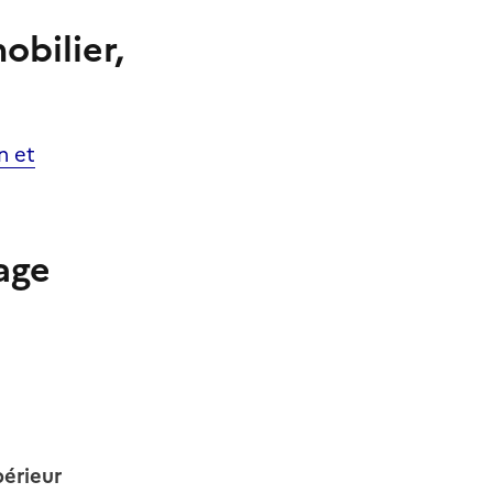
bilier,
n et
age
périeur