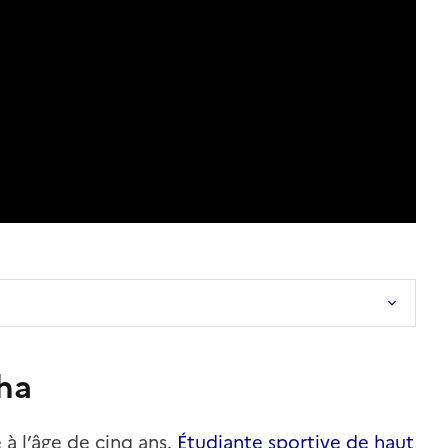
ha
à l’âge de cinq ans.
Étudiante sportive de haut