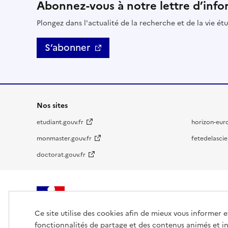
Abonnez-vous à notre lettre d’info
Plongez dans l'actualité de la recherche et de la vie ét
S’abonner
Nos sites
etudiant.gouv.fr
horizon-eur
monmaster.gouv.fr
fetedelascie
doctorat.gouv.fr
MINISTÈRE
DE L'ENSEIGNEMENT
Ce site utilise des cookies afin de mieux vous informer 
SUPÉRIEUR,
fonctionnalités de partage et des contenus animés et in