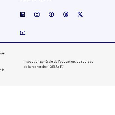
Nous suivre sur LinkedIn
Nous suivre sur Instagram
Nous suivre sur Facebook
Nous suivre sur Threa
Nous suivre sur
Nous suivre sur YouTube
ion
Inspection générale de l'éducation, du sport et
de la recherche (IGÉSR)
, la