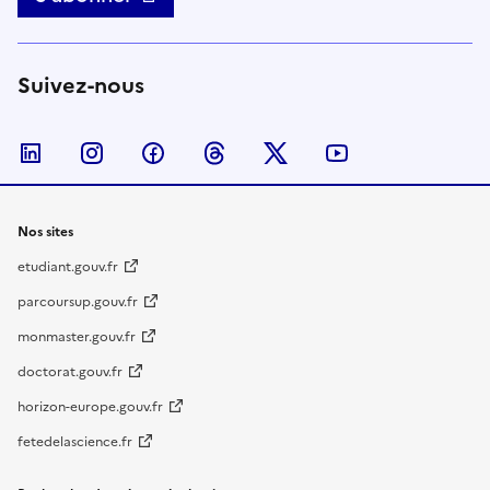
Suivez-nous
Nous suivre sur LinkedIn
Nous suivre sur Instagram
Nous suivre sur Facebook
Nous suivre sur Threads
Nous suivre sur Twitter
Nous suivre su
Nos sites
etudiant.gouv.fr
parcoursup.gouv.fr
monmaster.gouv.fr
doctorat.gouv.fr
horizon-europe.gouv.fr
fetedelascience.fr