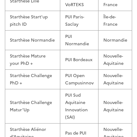
Starthèse Lille
VoRTEKS
France
Starthèse Start'up
PUI Paris-
Île-de-
pitch ID
Saclay
France
PUI
Starthèse Normandie
Normandie
Normandie
Starthèse Mature
Nouvelle-
PUI Bordeaux
your PhD +
Aquitaine
Starthèse Challenge
PUI Open
Nouvelle-
PhD +
Campusinnov
Aquitaine
PUI Sud
Starthèse Challenge
Aquitaine
Nouvelle-
Matur’Up
Innovation
Aquitaine
(SAI)
Starthèse Aliénor
Nouvelle-
Pas de PUI
d’Aquitaine
Aquitaine