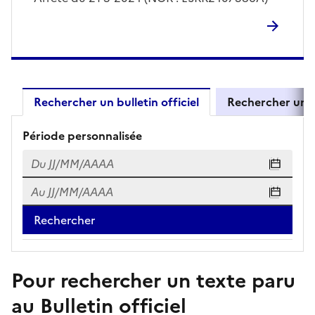
Rechercher un bulletin officiel
Rechercher un 
Résultats de recherche d'un bul
Période personnalisée
Du
Du JJ/MM/AAAA
Au
Au JJ/MM/AAAA
Pour rechercher un texte paru
au Bulletin officiel