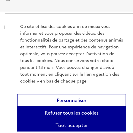
Ce site utilise des cookies afin de mieux vous
MINISTÈRE
DE L'ENSEIGNEMENT
informer et vous proposer des vidéos, des
SUPÉRIEUR,
fonctionnalités de partage et des contenus animés
DE LA RECHERCHE
ET DE L'ESPACE
et interactifs. Pour une expérience de navigation
optimale, vous pouvez accepter l’activation de
tous les cookies. Nous conservons votre choix
pendant 13 mois. Vous pouvez changer d’avis à
tout moment en cliquant sur le lien « gestion des
info.gouv.fr
service-public.gouv.fr
cookies » en bas de chaque page.
legifrance.gouv.fr
data.gouv.fr
Personnaliser
Mentions légales
Gestion des cookies
Données personnelles
Plan
Refuser tous les cookies
du site
Accessibilité : non conforme
Nous contacter
Tout accepter
Paramètres d'affichage