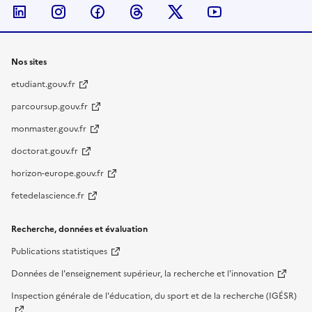
Nous suivre sur LinkedIn
Nous suivre sur Instagram
Nous suivre sur Facebook
Nous suivre sur Threads
Nous suivre sur Twitter
Nous suivre su
Nos sites
etudiant.gouv.fr
parcoursup.gouv.fr
monmaster.gouv.fr
doctorat.gouv.fr
horizon-europe.gouv.fr
fetedelascience.fr
Recherche, données et évaluation
Publications statistiques
Données de l'enseignement supérieur, la recherche et l'innovation
Inspection générale de l'éducation, du sport et de la recherche (IGÉSR)