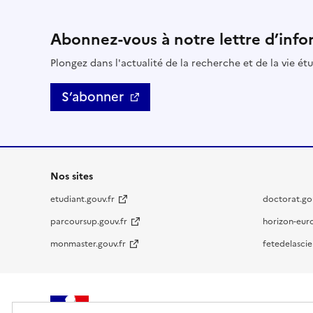
Abonnez-vous à notre lettre d’info
Plongez dans l'actualité de la recherche et de la vie ét
S’abonner
Nos sites
etudiant.gouv.fr
doctorat.gou
parcoursup.gouv.fr
horizon-eur
monmaster.gouv.fr
fetedelascie