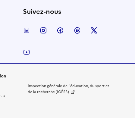
Suivez-nous
Nous suivre sur LinkedIn
Nous suivre sur Instagram
Nous suivre sur Facebook
Nous suivre sur Threa
Nous suivre sur
Nous suivre sur YouTube
ion
Inspection générale de l'éducation, du sport et
de la recherche (IGÉSR)
, la