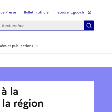
ce Presse
Bulletin officiel
etudiant.gouv.fr
Recherch
Recherch
ées et publications
à la
 la région