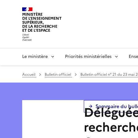
Panneau de gestion des cookies
MINISTÈRE
DE L'ENSEIGNEMENT
SUPÉRIEUR,
DE LA RECHERCHE
ET DE L'ESPACE
Le ministère
Priorités ministérielles
Ense
Accueil
Bulletin officiel
Bulletin officiel n° 21 du 23 mai 
Sommaire du bull
Déléguée
recherche