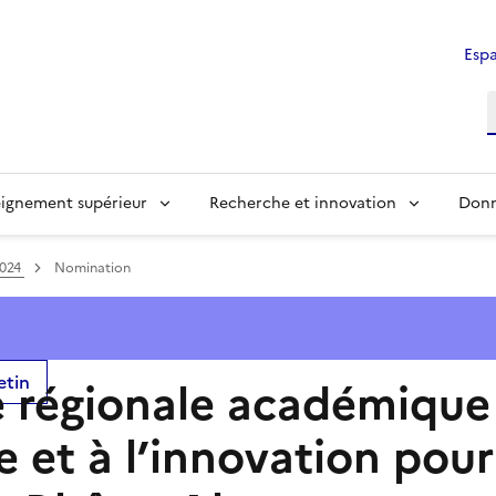
Espa
ignement supérieur
Recherche et innovation
Donn
2024
Nomination
etin
 régionale académique 
 et à l’innovation pour