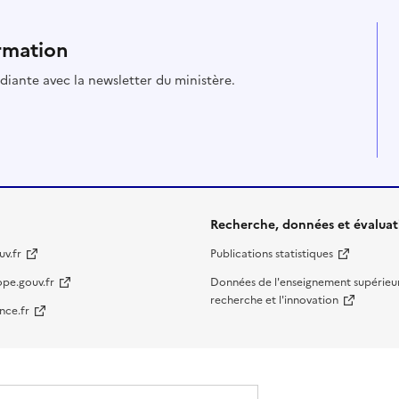
rmation
udiante avec la newsletter du ministère.
Recherche, données et évaluat
v.fr
Publications statistiques
ope.gouv.fr
Données de l'enseignement supérieur
recherche et l'innovation
nce.fr