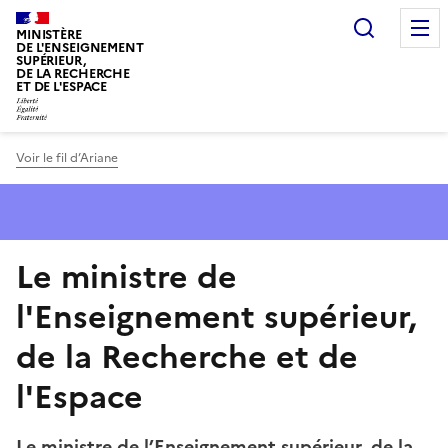
Panneau de gestion des cookies
Recherc
MINISTÈRE
DE L'ENSEIGNEMENT
SUPÉRIEUR,
DE LA RECHERCHE
ET DE L'ESPACE
Voir le fil d’Ariane
Le ministre de
l'Enseignement supérieur,
de la Recherche et de
l'Espace
Le ministre de l’Enseignement supérieur, de la