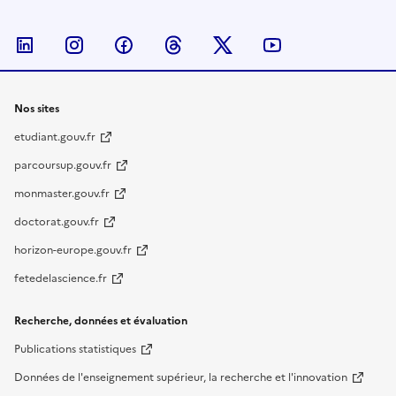
Nous suivre sur LinkedIn
Nous suivre sur Instagram
Nous suivre sur Facebook
Nous suivre sur Threads
Nous suivre sur Twitter
Nous suivre su
Nos sites
etudiant.gouv.fr
parcoursup.gouv.fr
monmaster.gouv.fr
doctorat.gouv.fr
horizon-europe.gouv.fr
fetedelascience.fr
Recherche, données et évaluation
Publications statistiques
Données de l'enseignement supérieur, la recherche et l'innovation