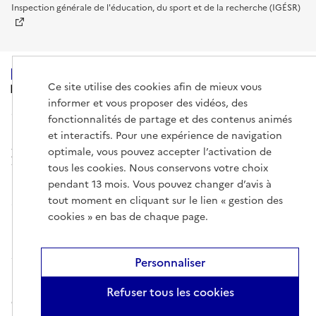
Inspection générale de l'éducation, du sport et de la recherche (IGÉSR)
Ce site utilise des cookies afin de mieux vous
MINISTÈRE
DE L'ENSEIGNEMENT
informer et vous proposer des vidéos, des
SUPÉRIEUR,
fonctionnalités de partage et des contenus animés
DE LA RECHERCHE
ET DE L'ESPACE
et interactifs. Pour une expérience de navigation
optimale, vous pouvez accepter l’activation de
tous les cookies. Nous conservons votre choix
pendant 13 mois. Vous pouvez changer d’avis à
tout moment en cliquant sur le lien « gestion des
info.gouv.fr
service-public.gouv.fr
cookies » en bas de chaque page.
legifrance.gouv.fr
data.gouv.fr
Personnaliser
Mentions légales
Gestion des cookies
Données personnelles
Plan
Refuser tous les cookies
du site
Accessibilité : non conforme
Nous contacter