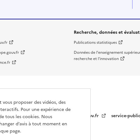
Recherche, données et évaluat
v.fr
Publications statistiques
ope.gouv.fr
Données de l'enseignement supérieur
recherche et l'innovation
nce.fr
et vous proposer des vidéos, des
teractifs. Pour une expérience de
info.gouv.fr
service-publi
de tous les cookies. Nous
hanger d’avis à tout moment en
haque page.