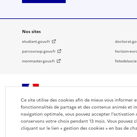
Nos sites
etudiant.gouv.fr
doctorat.gou
parcoursup.gouv.fr
horizon-eur
monmaster.gouv.fr
fetedelascie
MINISTÈRE
DE L'ENSEIGNEMENT
Ce site utilise des cookies afin de mieux vous informer 
SUPÉRIEUR,
fonctionnalités de partage et des contenus animés et in
DE LA RECHERCHE
navigation optimale, vous pouvez accepter l’activation 
ET DE L'ESPACE
conservons votre choix pendant 13 mois. Vous pouvez c
cliquant sur le lien « gestion des cookies » en bas de c