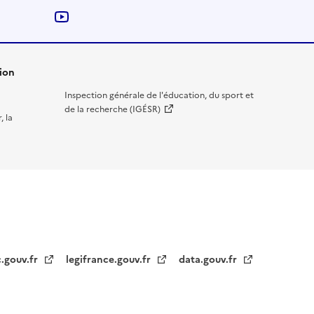
Nous suivre sur YouTube
ion
Inspection générale de l'éducation, du sport et
de la recherche (IGÉSR)
, la
c.gouv.fr
legifrance.gouv.fr
data.gouv.fr