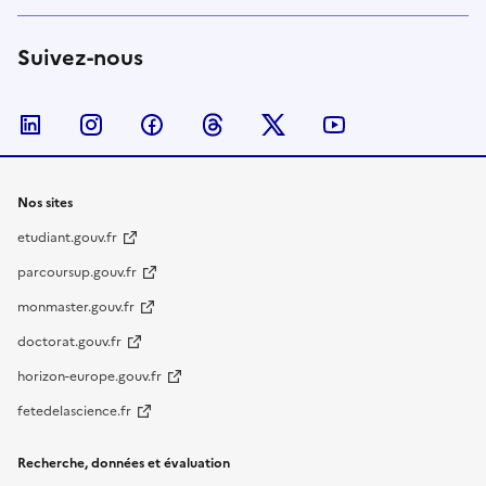
Suivez-nous
Nous suivre sur LinkedIn
Nous suivre sur Instagram
Nous suivre sur Facebook
Nous suivre sur Threads
Nous suivre sur Twitter
Nous suivre su
Nos sites
etudiant.gouv.fr
parcoursup.gouv.fr
monmaster.gouv.fr
doctorat.gouv.fr
horizon-europe.gouv.fr
fetedelascience.fr
Recherche, données et évaluation