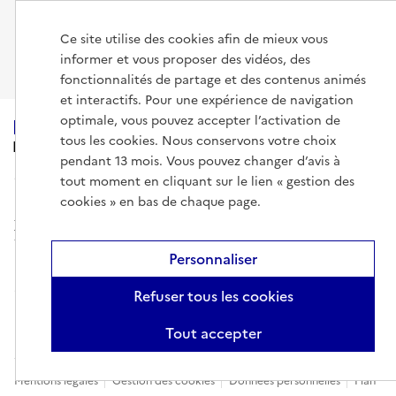
Données de l'enseignement supérieur, la recherche et l'innovation
Ce site utilise des cookies afin de mieux vous
Inspection générale de l'éducation, du sport et de la recherche (IGÉSR)
informer et vous proposer des vidéos, des
fonctionnalités de partage et des contenus animés
et interactifs. Pour une expérience de navigation
optimale, vous pouvez accepter l’activation de
tous les cookies. Nous conservons votre choix
MINISTÈRE
DE L'ENSEIGNEMENT
pendant 13 mois. Vous pouvez changer d’avis à
SUPÉRIEUR,
tout moment en cliquant sur le lien « gestion des
DE LA RECHERCHE
ET DE L'ESPACE
cookies » en bas de chaque page.
Personnaliser
Refuser tous les cookies
info.gouv.fr
service-public.gouv.fr
Tout accepter
legifrance.gouv.fr
data.gouv.fr
Mentions légales
Gestion des cookies
Données personnelles
Plan