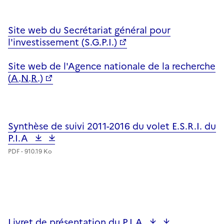
Site web du Secrétariat général pour
l'investissement (S.G.P.I.)
Site web de l'Agence nationale de la recherche
(
A.N.R.
)
Synthèse de suivi 2011-2016 du volet E.S.R.I. du
Fichier
P.I.A
PDF - 910.19 Ko
Livret de présentation du
P.I.A
Fichier