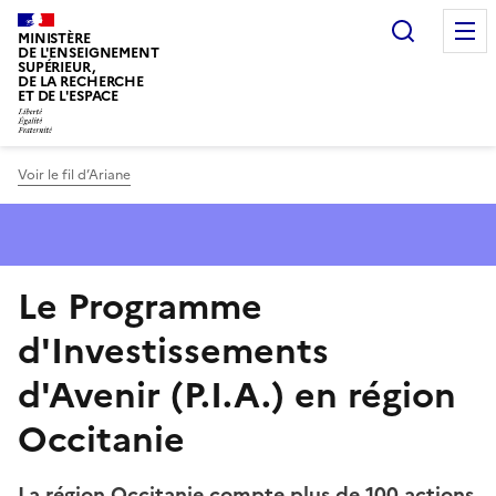
Panneau de gestion des cookies
Recherc
MINISTÈRE
DE L'ENSEIGNEMENT
SUPÉRIEUR,
DE LA RECHERCHE
ET DE L'ESPACE
Voir le fil d’Ariane
Le Programme
d'Investissements
d'Avenir (P.I.A.) en région
Occitanie
La région Occitanie compte plus de 100 actions