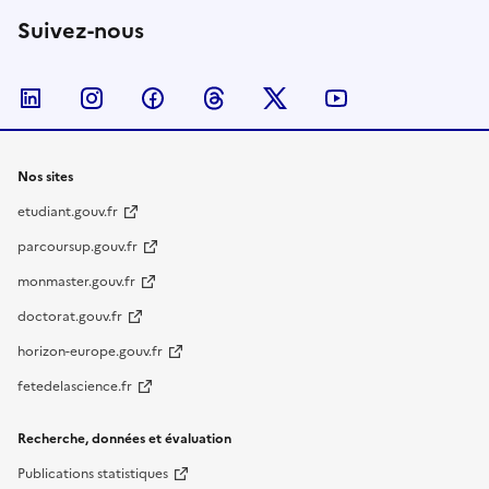
Suivez-nous
Nous suivre sur LinkedIn
Nous suivre sur Instagram
Nous suivre sur Facebook
Nous suivre sur Threads
Nous suivre sur Twitter
Nous suivre su
Nos sites
etudiant.gouv.fr
parcoursup.gouv.fr
monmaster.gouv.fr
doctorat.gouv.fr
horizon-europe.gouv.fr
fetedelascience.fr
Recherche, données et évaluation
Publications statistiques