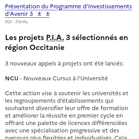
Présentation du Programme d'Investissements
Fichier
d'Avenir
3
PDF - 7.19 Mo
Les projets
P.I.A.
3 sélectionnés en
région Occitanie
3 nouveaux appels à projets ont été lancés:
NCU
- Nouveaux Cursus à l'Université
Cette action vise à soutenir les universités et
les regroupements d'établissements qui
souhaitent diversifier leur offre de formation
et améliorer la réussite en premier cycle en
offrant une palette de licences différenciées
avec une spécialisation progressive et des
parcours plus flexibles et individualisés. Cela