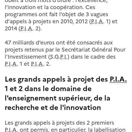
obéit à trois mots d'ordre : l’excellence,
l’innovation et la coopération. Ces
programmes ont fait l'objet de 3 vagues
d'appels à projets en 2010, 2012 (
P.I.A.
1) et
2014 (
P.I.A.
2).
47 milliards d'euros ont été consacrés aux
projets retenus par le Secrétariat Général Pour
l'Investissement (
S.G.P.I.
) dans le cadre des
P.I.A.
1 et
P.I.A.
2.
Les grands appels à projet des
P.I.A.
1 et 2 dans le domaine de
l'enseignement supérieur, de la
recherche et de l'innovation
Les grands appels à projets des 2 premiers
P.I.A.
ont permis, en particulier, la labellisation