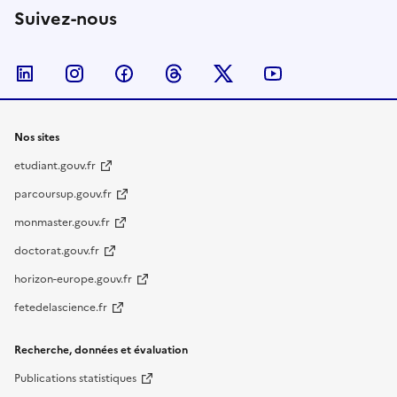
Suivez-nous
Nous suivre sur LinkedIn
Nous suivre sur Instagram
Nous suivre sur Facebook
Nous suivre sur Threads
Nous suivre sur Twitter
Nous suivre su
Nos sites
etudiant.gouv.fr
parcoursup.gouv.fr
monmaster.gouv.fr
doctorat.gouv.fr
horizon-europe.gouv.fr
fetedelascience.fr
Recherche, données et évaluation
Publications statistiques