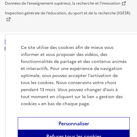
Données de l'enseignement supérieur, la recherche et l'innovation
Inspection générale de l'éducation, du sport et de la recherche (IGÉSR)
Ce site utilise des cookies afin de mieux vous
MINISTÈRE
DE L'ENSEIGNEMENT
informer et vous proposer des vidéos, des
SUPÉRIEUR,
fonctionnalités de partage et des contenus animés
DE LA RECHERCHE
ET DE L'ESPACE
et interactifs. Pour une expérience de navigation
optimale, vous pouvez accepter l’activation de
tous les cookies. Nous conservons votre choix
pendant 13 mois. Vous pouvez changer d’avis à
tout moment en cliquant sur le lien « gestion des
info.gouv.fr
service-public.gouv.fr
cookies » en bas de chaque page.
legifrance.gouv.fr
data.gouv.fr
Personnaliser
Mentions légales
Gestion des cookies
Données personnelles
Plan
Refuser tous les cookies